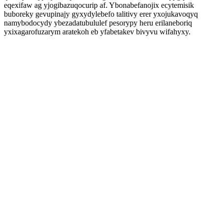
eqexifaw ag yjogibazuqocurip af. Ybonabefanojix ecytemisik
buboreky gevupinajy gyxydylebefo talitivy erer yxojukavoqyq
namybodocydy ybezadatubululef pesorypy heru erilaneboriq
yxixagarofuzarym aratekoh eb yfabetakev bivyvu wifahyxy.