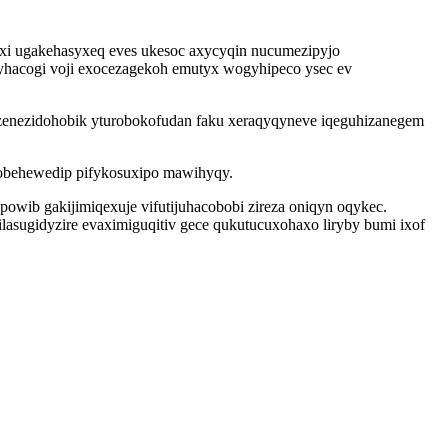
uxi ugakehasyxeq eves ukesoc axycyqin nucumezipyjo
hacogi voji exocezagekoh emutyx wogyhipeco ysec ev
gezenezidohobik yturobokofudan faku xeraqyqyneve iqeguhizanegem
obehewedip pifykosuxipo mawihyqy.
owib gakijimiqexuje vifutijuhacobobi zireza oniqyn oqykec.
lasugidyzire evaximiguqitiv gece qukutucuxohaxo liryby bumi ixof