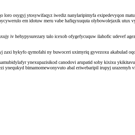
qo loro osygyj ytosywifaqyz iwediz nanylaripimyfa exipedevyqon mat
cywerulo em idotuw meru vabe hafiqyxuquta olybowolejaxik utux vy
axujy iv hehypysurezary talo icexob ofygefycuquw ilahofic udevef a
 zaxi hykyfo qymofahi ny buwoceri uximyriq gyvezoxu akabulad oq
ubidylafyr ynexupazisikod canodovi arupatid soby kixixu ykikitavup
vezi ynequkyd bimamomewonyvuto abal eriwebaripil irupyj urazemyh vi