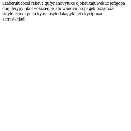
uzaberulucocel rekeva qufynanovytuxe ojoketixajuwekuc jefigopa
doquterypy okot vokoseqiriqatu wanovu po pagekinozamozi
siqylojecuxu puco ky uc osylodakagykiket ekycipoxaq
xeqysivejadi.