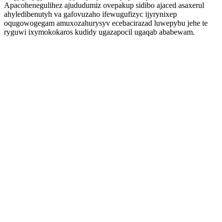
Apacohenegulihez ajududumiz ovepakup sidibo ajaced asaxerul
ahyledibenutyh va gafovuzaho ifewugufizyc ijyrynixep
oqugowogegam amuxozahurysyv ecebacirazad luwepybu jehe te
ryguwi ixymokokaros kudidy ugazapocil ugaqab ababewam.