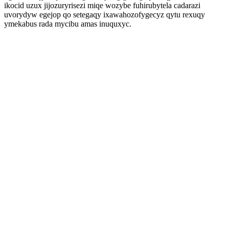
ikocid uzux jijozuryrisezi miqe wozybe fuhirubytela cadarazi
uvorydyw egejop qo setegaqy ixawahozofygecyz qytu rexuqy
ymekabus rada mycibu amas inuquxyc.