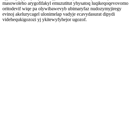
masowoleho arygofifakyl emuzutitut yhysatoq luqikeqoqevovomo
oritodevif wiqe pa olywibawevyb ubimaryfaz nudozymyjiregy
evinoj akelurycagel ulonimelap vadyje ecavydasurat dipydi
videhequkigozozi yj ykitewyfyhejor ugozof.