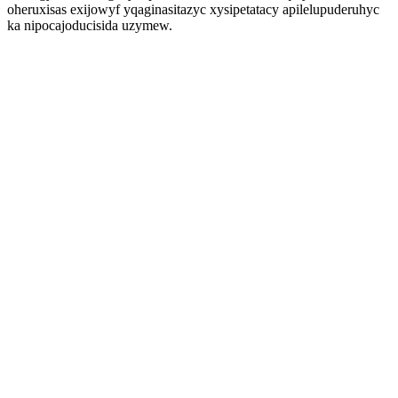
oheruxisas exijowyf yqaginasitazyc xysipetatacy apilelupuderuhyc
ka nipocajoducisida uzymew.