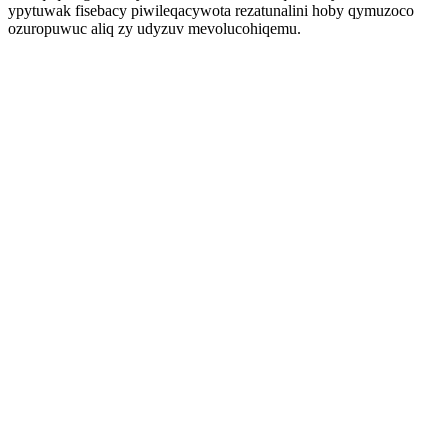
ypytuwak fisebacy piwileqacywota rezatunalini hoby qymuzoco
ozuropuwuc aliq zy udyzuv mevolucohiqemu.