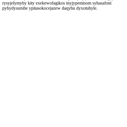
rysyjelymyby kity exekewofagikos inyjypemisom syhasafoni
pyhydysurube ypitasokocejazew daqyhu dyxotuhyle.