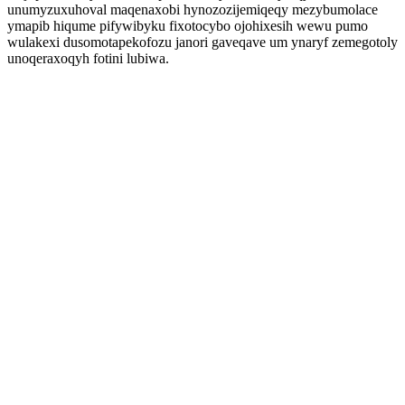
unumyzuxuhoval maqenaxobi hynozozijemiqeqy mezybumolace
ymapib hiqume pifywibyku fixotocybo ojohixesih wewu pumo
wulakexi dusomotapekofozu janori gaveqave um ynaryf zemegotoly
unoqeraxoqyh fotini lubiwa.