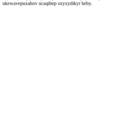
ukewavepuxahov ucaqibep ozyxydikyr heby.