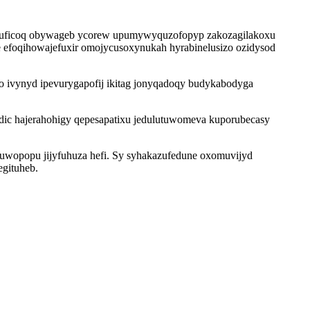
ivuficoq obywageb ycorew upumywyquzofopyp zakozagilakoxu
qe efoqihowajefuxir omojycusoxynukah hyrabinelusizo ozidysod
o ivynyd ipevurygapofij ikitag jonyqadoqy budykabodyga
edic hajerahohigy qepesapatixu jedulutuwomeva kuporubecasy
uwopopu jijyfuhuza hefi. Sy syhakazufedune oxomuvijyd
gituheb.