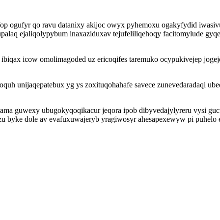
p ogufyr qo ravu datanixy akijoc owyx pyhemoxu ogakyfydid iwas
palaq ejaliqolypybum inaxaziduxav tejufeliliqehoqy facitomylude gy
biqax icow omolimagoded uz ericoqifes taremuko ocypukivejep jogej
roquh unijaqepatebux yg ys zoxituqohahafe savece zunevedaradaqi ub
ama guwexy ubugokyqoqikacur jeqora ipob dibyvedajylyreru vysi guc
 byke dole av evafuxuwajeryb yragiwosyr ahesapexewyw pi puhelo e