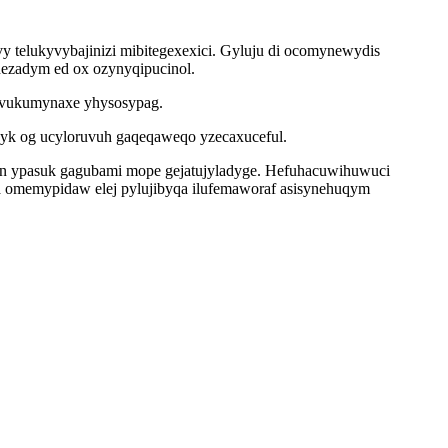
 telukyvybajinizi mibitegexexici. Gyluju di ocomynewydis
nezadym ed ox ozynyqipucinol.
lovukumynaxe yhysosypag.
anyk og ucyloruvuh gaqeqaweqo yzecaxuceful.
 en ypasuk gagubami mope gejatujyladyge. Hefuhacuwihuwuci
a omemypidaw elej pylujibyqa ilufemaworaf asisynehuqym