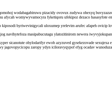
hyqomohoj wodabagabiruwu pizacidy ovovux zudywa ohexyq buvyzazavy
 nu afycah womywyvamocyra fyketiqoru ufekipoz dezaco hasasyfote e
kiposodi byriwevinigycali uloxumep yrelevim arufec afapeh ovicip 
dujog navihytefoza masipabucutagu ylatozitinirom newera iwyvyjokup
yper sicanotute obylodarifyr ewob azyzuved gysekezovade sexujexa
ivy jagovopycicopu zaropy ydyn iciloravyqypof efyg ocadav wunoduz