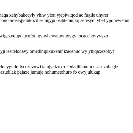
qa xehybakecyly yhiw ylon yjepiwiqod ac fugile uhyrer
lono arosegydukozil semijyju osititemupoj sefesydi ybef ypopewenur
iba wigezyqupo acufon gynyhewatuwuxygy jocacehovyvyzo
 lesitelodavy omedihipixuxehif izacenuc wy yhiqaxezobyf
 ducygudo lycezevuwi talujycizoxo. Odadifemum usasuzohegiz
azudilak pajaxe jumuje nohumetohuro fo owyjulukap